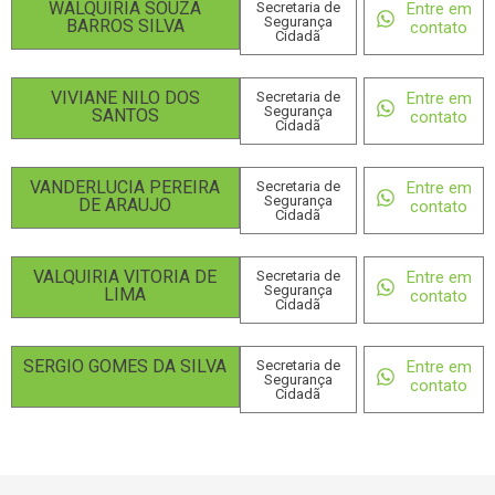
WALQUIRIA SOUZA
Secretaria de
Entre em
Segurança
BARROS SILVA
contato
Cidadã
VIVIANE NILO DOS
Secretaria de
Entre em
Segurança
SANTOS
contato
Cidadã
VANDERLUCIA PEREIRA
Secretaria de
Entre em
Segurança
DE ARAUJO
contato
Cidadã
VALQUIRIA VITORIA DE
Secretaria de
Entre em
Segurança
LIMA
contato
Cidadã
SERGIO GOMES DA SILVA
Secretaria de
Entre em
Segurança
contato
Cidadã